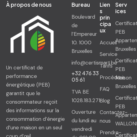
À propos de nous
Bureau
Lien
Serv
s
ices
Boulevard
prin
Certifica
cipa
de
ux
PEB
l’Empereur
Apparte
10. 1000
Accueil
Bruxelles
Bruxelles
Service
Certifica
info@certismart.be
Tarifs
Un certificat de
PEB
+32 476 33
performance
Procédure
Maison
05 61
énergétique (PEB)
Bruxelles
FAQ
TVA BE
garantit que le
Certifica
1028.183.271
Blog
consommateur reçoit
PEB
des informations sur la
Ouverture
Contactez-
Apparte
consommation d’énergie
du lundi au
nous
WALLON
d’une maison en un seul
vendredi
Prendre-
Certifica
coup d’œil.