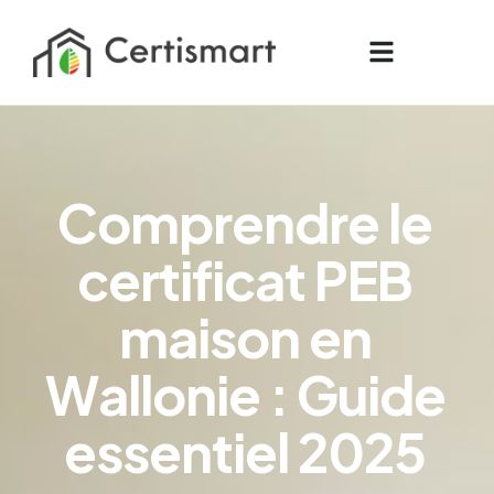
C
o
m
p
r
e
n
d
r
e
l
e
c
e
r
t
i
f
i
c
a
t
P
E
B
m
a
i
s
o
n
e
n
W
a
l
l
o
n
i
e
:
G
u
i
d
e
e
s
s
e
n
t
i
e
l
2
0
2
5