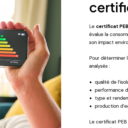
certif
Le
certificat PE
évalue la consomm
son impact envir
Pour déterminer l
analysés :
qualité de l’iso
performance de
type et rende
production d’
Le certificat PE