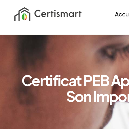
Accu
C
e
r
t
i
f
i
c
a
t
P
E
B
A
S
o
n
I
m
p
o