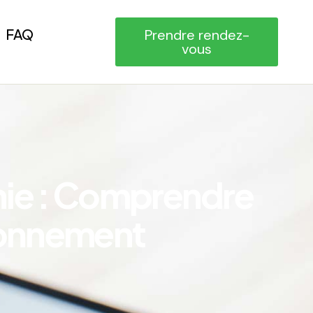
FAQ
Prendre rendez-
vous
n
i
e
:
C
o
m
p
r
e
n
d
r
e
o
n
n
e
m
e
n
t