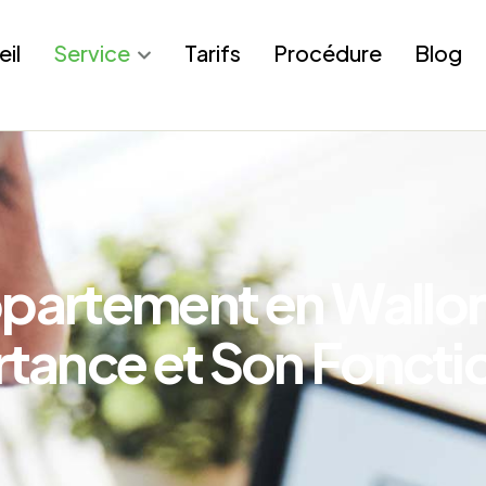
eil
Service
Tarifs
Procédure
Blog
p
p
a
r
t
e
m
e
n
t
e
n
W
a
l
l
o
r
t
a
n
c
e
e
t
S
o
n
F
o
n
c
t
i