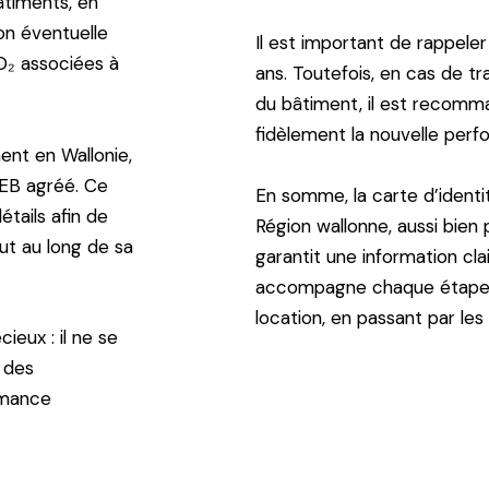
âtiments, en
ion éventuelle
Il est important de rappeler
CO₂ associées à
ans. Toutefois, en cas de tr
du bâtiment, il est recomman
fidèlement la nouvelle per
ent en Wallonie,
 PEB agréé. Ce
En somme, la carte d’ident
tails afin de
Région wallonne, aussi bien p
ut au long de sa
garantit une information cl
accompagne chaque étape de
location, en passant par les
cieux : il ne se
 des
rmance