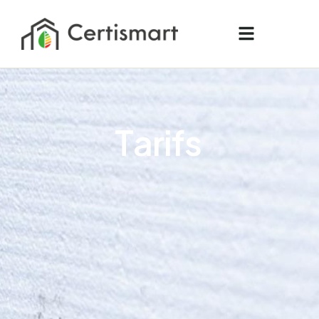
T
a
r
i
f
s