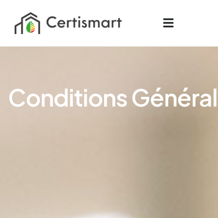
C
o
n
d
i
t
i
o
n
s
G
é
n
é
r
a
l