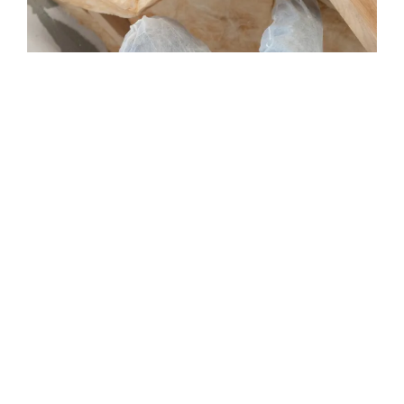
Quel est la différence
entre un certificat PEB et
une déclaration PEB?