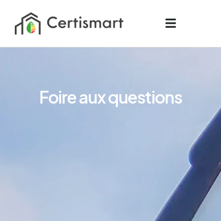
F
o
i
r
e
a
u
x
q
u
e
s
t
i
o
n
s