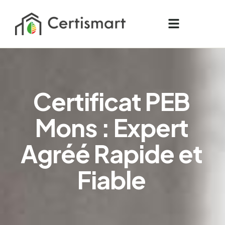
C
e
r
t
i
f
i
c
a
t
P
E
B
M
o
n
s
:
E
x
p
e
r
t
A
g
r
é
é
R
a
p
i
d
e
e
t
F
i
a
b
l
e