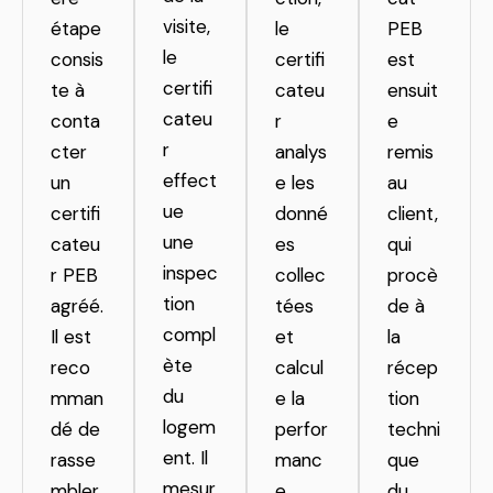
visite,
étape
le
PEB
le
consis
certifi
est
certifi
te à
cateu
ensuit
cateu
conta
r
e
r
cter
analys
remis
effect
un
e les
au
ue
certifi
donné
client,
une
cateu
es
qui
inspec
r PEB
collec
procè
tion
agréé.
tées
de à
compl
Il est
et
la
ète
reco
calcul
récep
du
mman
e la
tion
logem
dé de
perfor
techni
ent. Il
rasse
manc
que
mesur
mbler
e
du