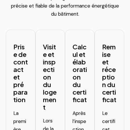
précise et fiable de la performance énergétique
du bâtiment.
Pris
Visit
Calc
Rem
e de
e et
ul et
ise
cont
insp
élab
et
act
ecti
orati
réce
et
on
on
ptio
pré
du
du
n du
para
loge
certi
certi
tion
men
ficat
ficat
t
La
Après
Le
Lors
premi
l’inspe
certifi
de la
ère
ction,
cat