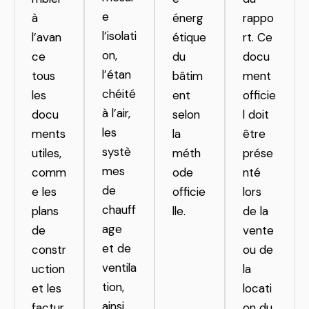
e
à
énerg
rappo
l’isolati
l’avan
étique
rt. Ce
on,
ce
du
docu
l’étan
tous
bâtim
ment
chéité
les
ent
officie
à l’air,
docu
selon
l doit
les
ments
la
être
systè
utiles,
méth
prése
mes
comm
ode
nté
de
e les
officie
lors
chauff
plans
lle.
de la
age
de
vente
et de
constr
ou de
ventila
uction
la
tion,
et les
locati
ainsi
factur
on du