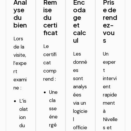
Anal
Rem
Enc
Pris
yse
ise
oda
e de
du
du
ge
rend
bien
certi
et
ez-
ficat
calc
vou
Lors
ul
s
Le
de la
Les
Un
certifi
visite,
donné
exper
cat
l’expe
es
t
comp
rt
sont
intervi
rend :
exami
analys
ent
ne :
Une
ées
rapide
cla
L’is
via un
ment
sse
olat
logicie
à
éne
ion
l
Nivelle
rgé
du
officie
s et