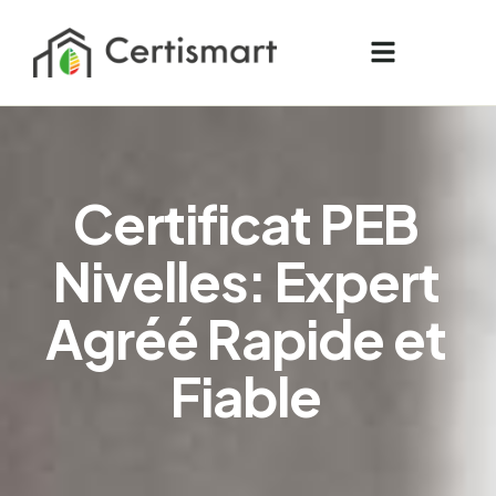
C
e
r
t
i
f
i
c
a
t
P
E
B
N
i
v
e
l
l
e
s
:
E
x
p
e
r
t
A
g
r
é
é
R
a
p
i
d
e
e
t
F
i
a
b
l
e