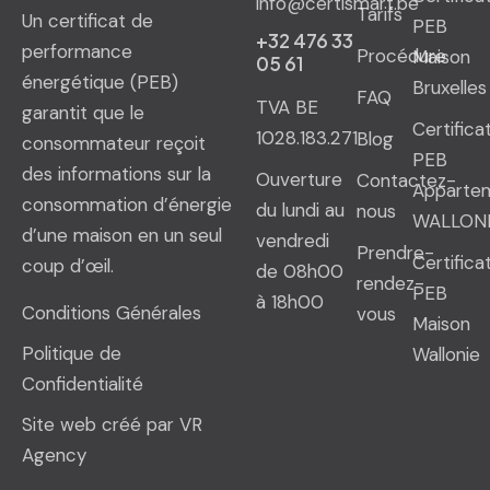
info@certismart.be
Tarifs
Un certificat de
PEB
+32 476 33
performance
Procédure
Maison
05 61
énergétique (PEB)
Bruxelles
FAQ
TVA BE
garantit que le
Certifica
1028.183.271
Blog
consommateur reçoit
PEB
des informations sur la
Ouverture
Contactez-
Apparte
consommation d’énergie
du lundi au
nous
WALLON
d’une maison en un seul
vendredi
Prendre-
Certifica
coup d’œil.
de 08h00
rendez-
PEB
à 18h00
Conditions Générales
vous
Maison
Politique de
Wallonie
Confidentialité
Site web créé par VR
Agency