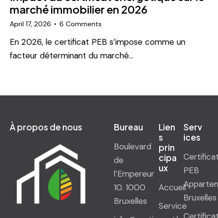
marché immobilier en 2026
April 17, 2026
6
Comments
En 2026, le certificat PEB s’impose comme un
facteur déterminant du marché…
À propos de nous
Bureau
Lien
Serv
s
ices
Boulevard
prin
Certifica
cipa
de
ux
PEB
l’Empereur
Apparte
10. 1000
Accueil
Bruxelles
Bruxelles
Service
Certifica