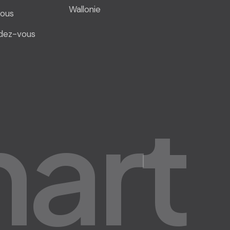
Wallonie
ous
dez-vous
m
a
r
t