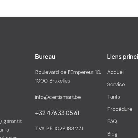
Bureau
Liens prin
Boulevard de l’Empereur 10.
Accueil
1000 Bruxelles
Service
Tarifs
info@certismart.be
Procédure
+32 476 33 05 61
 garantit
FAQ
TVA BE 1028.183.271
r la
Blog