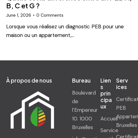
B, C et G ?
June 1, 2026
0
Comments
Lorsque vous réalisez un diagnostic PEB pour une
maison ou un appartement,…
À propos de nous
Bureau
Lien
Serv
s
ices
Boulevard
prin
Certifica
cipa
de
ux
PEB
l’Empereur
Apparte
10. 1000
Accueil
Bruxelles
Bruxelles
Service
Certifica