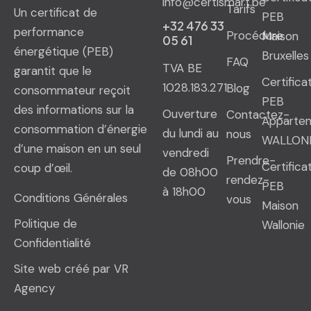
info@certismart.be
Tarifs
Un certificat de
PEB
+32 476 33
performance
Procédure
Maison
05 61
énergétique (PEB)
Bruxelles
FAQ
TVA BE
garantit que le
Certifica
1028.183.271
Blog
consommateur reçoit
PEB
des informations sur la
Ouverture
Contactez-
Apparte
consommation d’énergie
du lundi au
nous
WALLON
d’une maison en un seul
vendredi
Prendre-
Certifica
coup d’œil.
de 08h00
rendez-
PEB
à 18h00
Conditions Générales
vous
Maison
Politique de
Wallonie
Confidentialité
Site web créé par VR
Agency