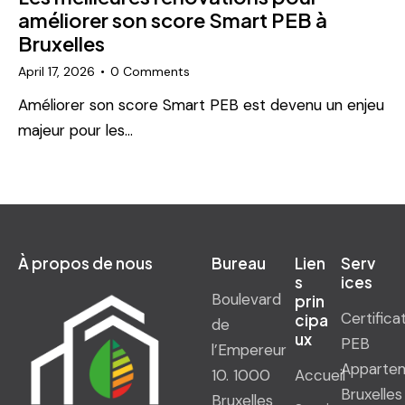
améliorer son score Smart PEB à
Bruxelles
April 17, 2026
0
Comments
Améliorer son score Smart PEB est devenu un enjeu
majeur pour les…
À propos de nous
Bureau
Lien
Serv
s
ices
Boulevard
prin
Certifica
cipa
de
ux
PEB
l’Empereur
Apparte
10. 1000
Accueil
Bruxelles
Bruxelles