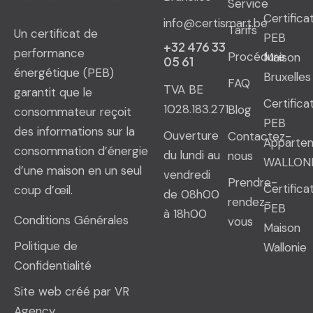
Service
Certifica
info@certismart.be
Tarifs
Un certificat de
PEB
+32 476 33
performance
Procédure
Maison
05 61
énergétique (PEB)
Bruxelles
FAQ
TVA BE
garantit que le
Certifica
1028.183.271
Blog
consommateur reçoit
PEB
des informations sur la
Ouverture
Contactez-
Apparte
consommation d’énergie
du lundi au
nous
WALLON
d’une maison en un seul
vendredi
Prendre-
Certifica
coup d’œil.
de 08h00
rendez-
PEB
à 18h00
Conditions Générales
vous
Maison
Politique de
Wallonie
Confidentialité
Site web créé par VR
Agency