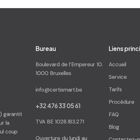
Bureau
Liens prin
Boulevard de l’Empereur 10.
Accueil
1000 Bruxelles
Service
Tarifs
info@certismart.be
Procédure
+32 476 33 05 61
 garantit
FAQ
TVA BE 1028.183.271
r la
Blog
ul coup
Ouverture du lundi au
Contactez-n