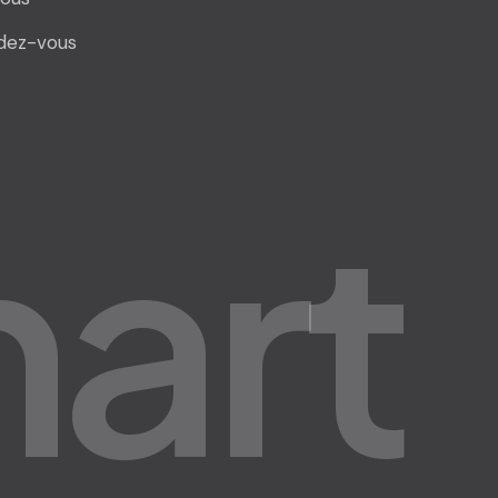
dez-vous
m
a
r
t