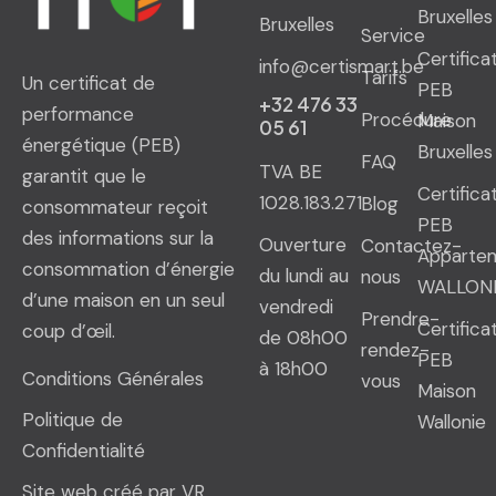
Bruxelles
Bruxelles
Service
Certifica
info@certismart.be
Tarifs
Un certificat de
PEB
+32 476 33
performance
Procédure
Maison
05 61
énergétique (PEB)
Bruxelles
FAQ
TVA BE
garantit que le
Certifica
1028.183.271
Blog
consommateur reçoit
PEB
des informations sur la
Ouverture
Contactez-
Apparte
consommation d’énergie
du lundi au
nous
WALLON
d’une maison en un seul
vendredi
Prendre-
Certifica
coup d’œil.
de 08h00
rendez-
PEB
à 18h00
Conditions Générales
vous
Maison
Politique de
Wallonie
Confidentialité
Site web créé par VR