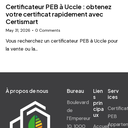
Certificateur PEB à Uccle : obtenez
votre certificat rapidement avec
Certismart
May 31, 2026
0
Comments
Vous recherchez un certificateur PEB à Uccle pour
la vente ou la…
À propos de nous
Bureau
Lien
Serv
s
ices
Boulevard
prin
Certifica
cipa
de
ux
PEB
l’Empereur
Apparte
10. 1000
Accueil