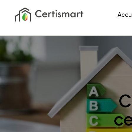
Accu
C
ce