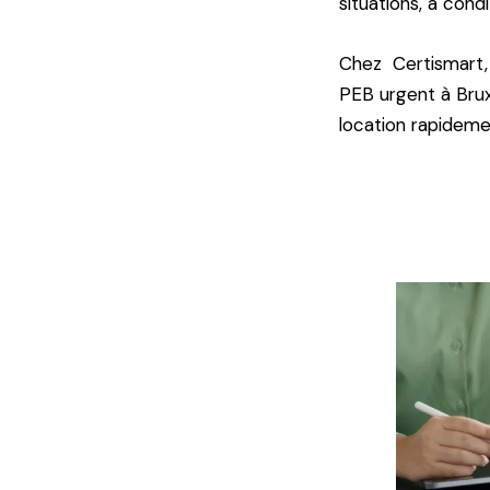
situations, à condi
Chez Certismart,
PEB urgent à Brux
location rapideme