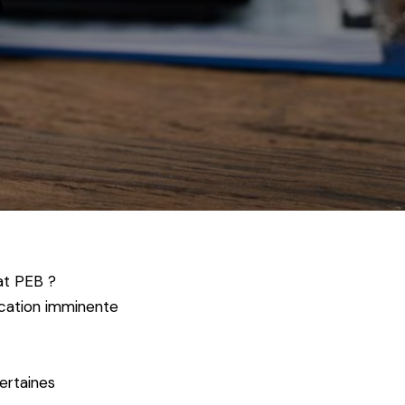
?
at PEB ?
ocation imminente
ertaines