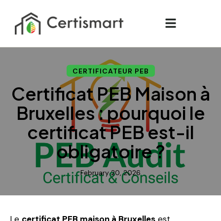
CERTIFICATEUR PEB
Certificat PEB Maison à
Bruxelles : pourquoi le
certificat PEB est-il
obligatoire ?
February 20, 2026
Le
certificat PEB maison à Bruxelles
est