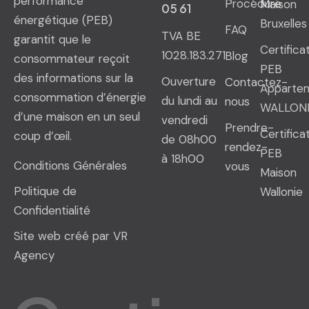
performance
Procédure
Maison
05 61
énergétique (PEB)
Bruxelles
FAQ
TVA BE
garantit que le
Certifica
1028.183.271
Blog
consommateur reçoit
PEB
des informations sur la
Ouverture
Contactez-
Apparte
consommation d’énergie
du lundi au
nous
WALLON
d’une maison en un seul
vendredi
Prendre-
Certifica
coup d’œil.
de 08h00
rendez-
PEB
à 18h00
Conditions Générales
vous
Maison
Politique de
Wallonie
Confidentialité
Site web créé par VR
Agency