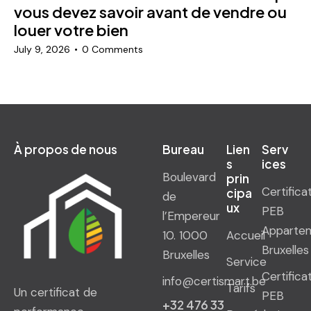
vous devez savoir avant de vendre ou
louer votre bien
July 9, 2026
0
Comments
À propos de nous
Bureau
Lien
Serv
s
ices
Boulevard
prin
Certifica
cipa
de
ux
PEB
l’Empereur
Apparte
10. 1000
Accueil
Bruxelles
Bruxelles
Service
Certifica
info@certismart.be
Tarifs
Un certificat de
PEB
+32 476 33