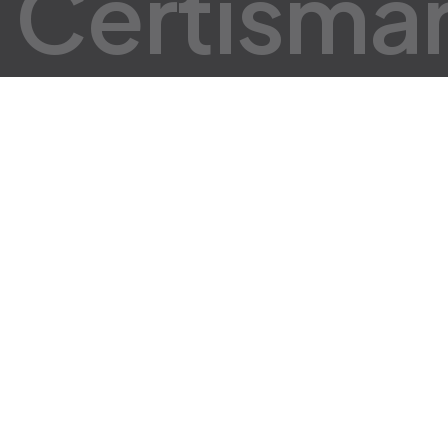
C
e
r
t
i
s
m
a