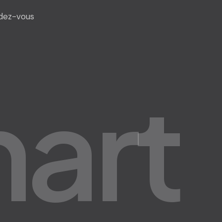
dez-vous
m
a
r
t