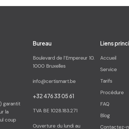
Bureau
Liens prin
Boulevard de l’Empereur 10.
Accueil
1000 Bruxelles
Service
Tarifs
info@certismart.be
Procédure
+32 476 33 05 61
 garantit
FAQ
TVA BE 1028.183.271
r la
Blog
ul coup
Ouverture du lundi au
Contactez-n