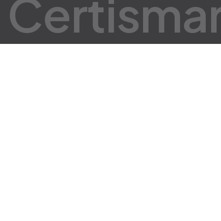
C
e
r
t
i
s
m
a