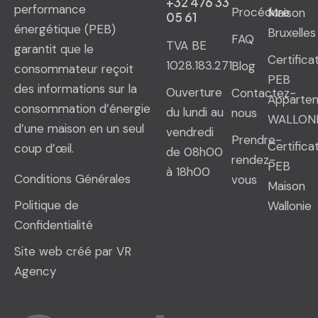
+32 476 33
performance
Procédure
Maison
05 61
énergétique (PEB)
Bruxelles
FAQ
TVA BE
garantit que le
Certifica
1028.183.271
Blog
consommateur reçoit
PEB
des informations sur la
Ouverture
Contactez-
Apparte
consommation d’énergie
du lundi au
nous
WALLON
d’une maison en un seul
vendredi
Prendre-
Certifica
coup d’œil.
de 08h00
rendez-
PEB
à 18h00
Conditions Générales
vous
Maison
Politique de
Wallonie
Confidentialité
Site web créé par VR
Agency