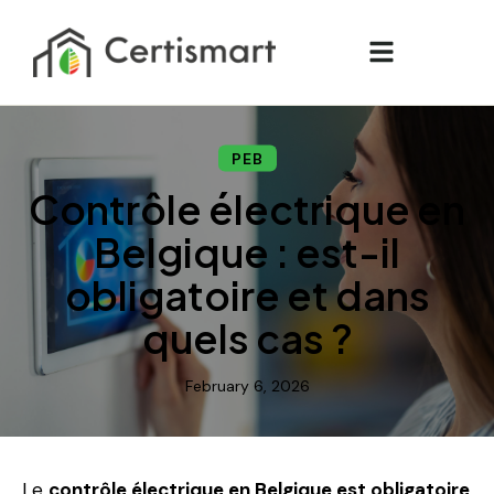
PEB
Contrôle électrique en
Belgique : est-il
obligatoire et dans
quels cas ?
February 6, 2026
Le
contrôle électrique en Belgique est obligatoire