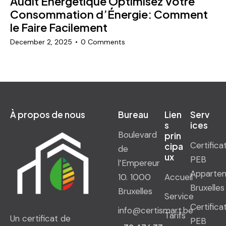
Audit Énergétique Optimisez Votre
Consommation d’Énergie: Comment
le Faire Facilement
December 2, 2025
0
Comments
À propos de nous
Bureau
Lien
Serv
s
ices
Boulevard
prin
Certifica
cipa
de
ux
PEB
l’Empereur
Apparte
10. 1000
Accueil
Bruxelles
Bruxelles
Service
Certifica
info@certismart.be
Tarifs
Un certificat de
PEB