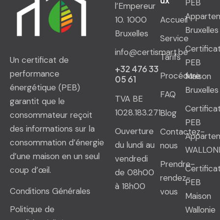
ux
PEB
l’Empereur
Apparte
10. 1000
Accueil
Bruxelles
Bruxelles
Service
Certifica
info@certismart.be
Tarifs
Un certificat de
PEB
+32 476 33
performance
Procédure
Maison
05 61
énergétique (PEB)
Bruxelles
FAQ
TVA BE
garantit que le
Certifica
1028.183.271
Blog
consommateur reçoit
PEB
des informations sur la
Ouverture
Contactez-
Apparte
consommation d’énergie
du lundi au
nous
WALLON
d’une maison en un seul
vendredi
Prendre-
Certifica
coup d’œil.
de 08h00
rendez-
PEB
à 18h00
Conditions Générales
vous
Maison
Politique de
Wallonie