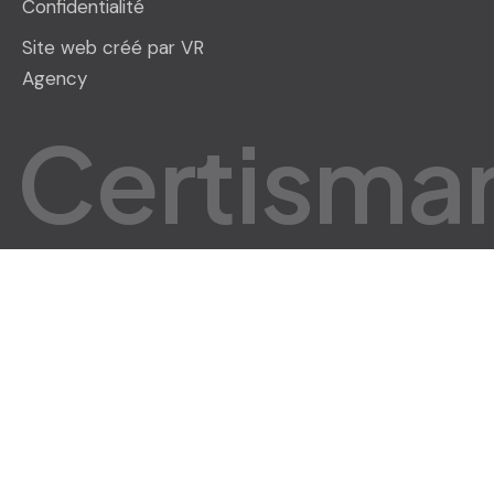
Confidentialité
Site web créé par VR
Agency
C
e
r
t
i
s
m
a