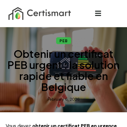
PEB
Obtenir un certificat
PEB urgent : la solution
rapide et fiable en
Belgique
February 6, 2026
Vous devez
obtenir un certificat PEB en urgence