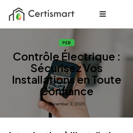
PEB
Contrôle Électrique :
Sécurisez Vos
Installations en Toute
Confiance
December 2, 2025