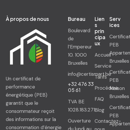
À propos de nous
Bureau
Lien
Serv
s
ices
Boulevard
prin
Certifica
cipa
de
ux
PEB
l’Empereur
Apparte
10. 1000
Accueil
Bruxelles
Bruxelles
Service
Certifica
info@certismart.be
Tarifs
Un certificat de
PEB
+32 476 33
performance
Procédure
Maison
05 61
énergétique (PEB)
Bruxelles
FAQ
TVA BE
garantit que le
Certifica
1028.183.271
Blog
consommateur reçoit
PEB
des informations sur la
Ouverture
Contactez-
Apparte
consommation d’énergie
du lundi au
nous