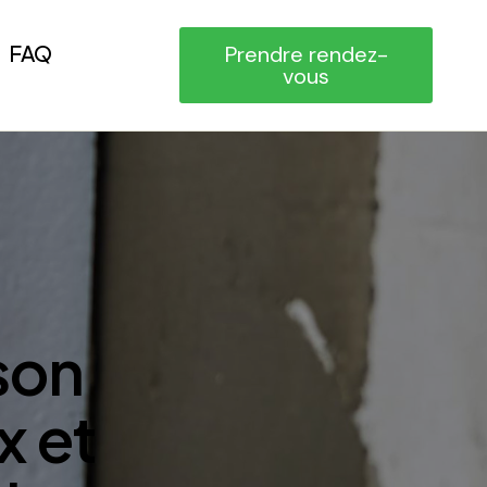
FAQ
Prendre rendez-
vous
son
x et