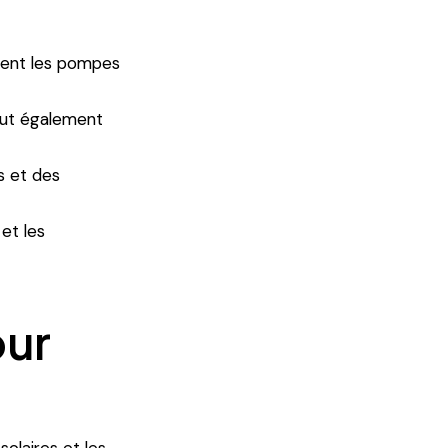
luent les pompes
eut également
s et des
et les
our