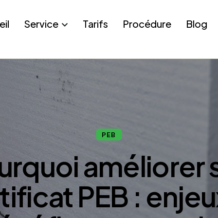
eil
Service
Tarifs
Procédure
Blog
PEB
urquoi améliorer 
tificat PEB : enjeu