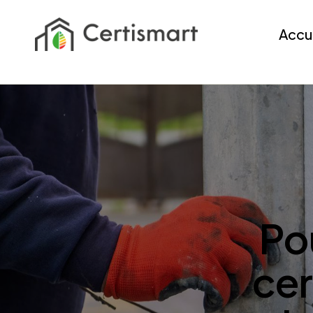
Accu
Po
cer