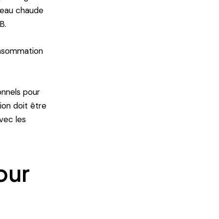
d’eau chaude
B.
consommation
onnels pour
ion doit être
avec les
our