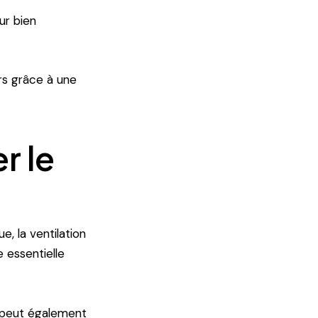
ur bien
rs grâce à une
r le
e, la ventilation
e essentielle
s peut également