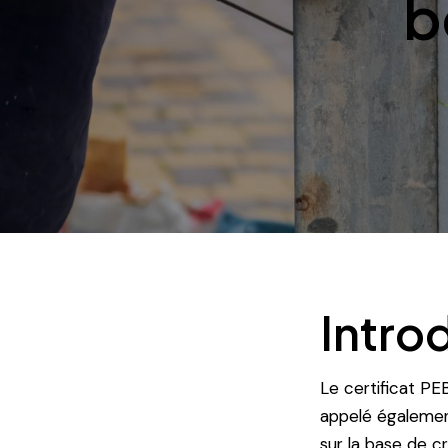
b
Intro
Le certificat PE
appelé égalemen
sur la base de c