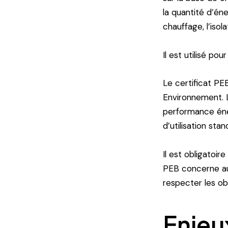
la quantité d’én
chauffage, l’isol
Il est utilisé p
Le certificat PE
Environnement. L
performance éner
d’utilisation sta
Il est obligatoir
PEB concerne aus
respecter les ob
Enjeu