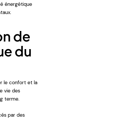
ité énergétique
taux.
on de
ue du
le confort et la
e vie des
ng terme.
cés par des