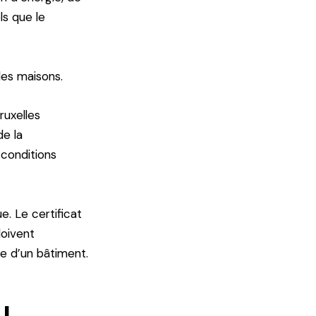
ls que le
des maisons.
ruxelles
de la
conditions
e. Le certificat
doivent
e d’un bâtiment.
u