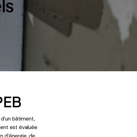
ls
 PEB
 d’un bâtiment,
ent est évaluée
n d’énergie, de